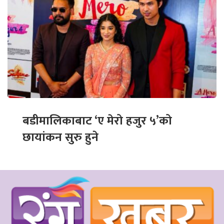
बडीमालिकाबाट ‘ए मेरो हजुर ५’को
छायांकन सुरु हुने