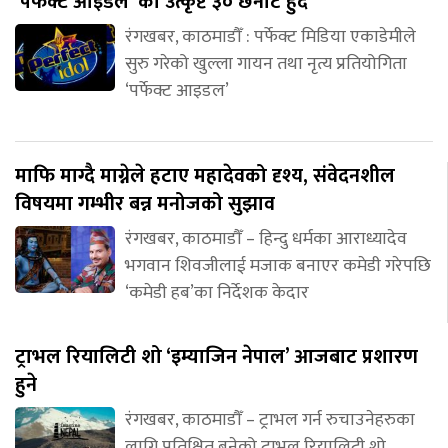
‘पर्फेक्ट आइडल’ को उत्कृष्ट ३० छनौट हुदै
रंगखबर, काठमाडौँ : पर्फेक्ट मिडिया एकाडेमीले
सुरु गरेको खुल्ला गायन तथा नृत्य प्रतियोगिता
‘पर्फेक्ट आइडल’
माफि माग्दै माग्नेले हटाए महादेवको दृश्य, संवेदनशील
विषयमा गम्भीर बन्न मनोजको सुझाव
रंगखबर, काठमाडौँ – हिन्दु धर्मका आराध्यादेव
भगवान शिवजीलाई मजाक बनाएर कमेडी गरेपछि
‘कमेडी हब’का निर्देशक केदार
ट्राभल रियालिटी शो ‘इम्याजिन नेपाल’ आजबाट प्रशारण
हुने
रंगखबर, काठमाडौँ – ट्राभल गर्न रुचाउनेहरुका
लागि प्रतिक्षित बनेको ट्राभल रियालिटी शो