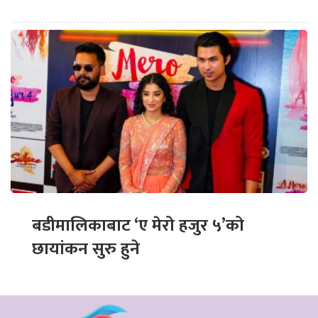
बडीमालिकाबाट ‘ए मेरो हजुर ५’को
छायांकन सुरु हुने