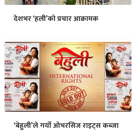
देशभर ‘हली’को प्रचार आक्रामक
‘बेहुली’ले गर्यो ओभरसिज राइट्स कब्जा