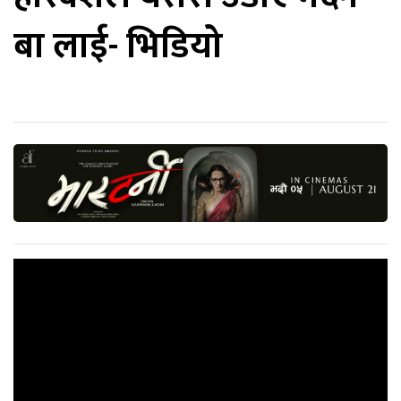
बा लाई- भिडियो