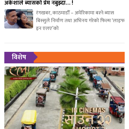
अकेशाले ब्यासको प्रेम नबुझ्दा… !
रंगखबर, काठमाडौँ – अमेरिकामा बस्ने ब्यास
बिस्सुले निर्माण तथा अभिनय गरेको फिल्म ‘लाइफ
इन एलए’को
विशेष