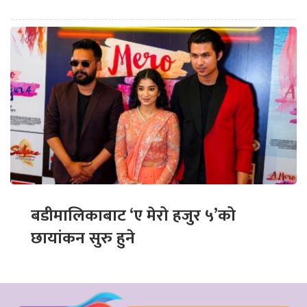
बडीमालिकाबाट ‘ए मेरो हजुर ५’को
छायांकन सुरु हुने