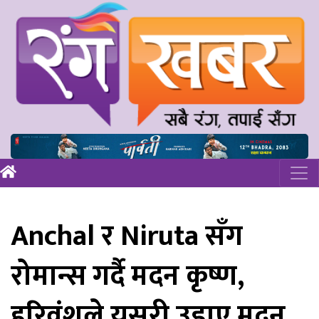
Anchal र Niruta सँग
रोमान्स गर्दै मदन कृष्ण,
हरिवंशले यसरी उडाए मदन