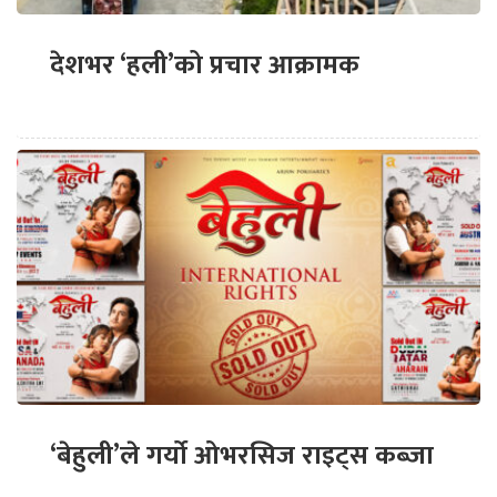
देशभर ‘हली’को प्रचार आक्रामक
‘बेहुली’ले गर्यो ओभरसिज राइट्स कब्जा