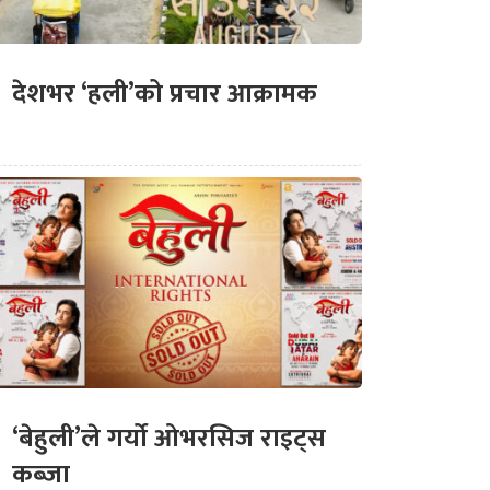
देशभर ‘हली’को प्रचार आक्रामक
‘बेहुली’ले गर्यो ओभरसिज राइट्स
कब्जा