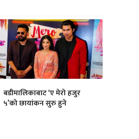
बडीमालिकाबाट ‘ए मेरो हजुर
५’को छायांकन सुरु हुने