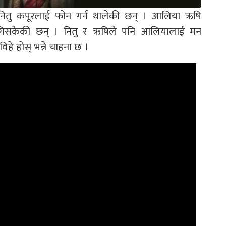
ितु कपूरलाई फोन गर्न थालेकी छन् । आलिया ऋषि
पुगिसकेकी छन् । नितु र ऋषिले पनि आलियालाई मन
विहे होस् भन्ने चाहना छ ।