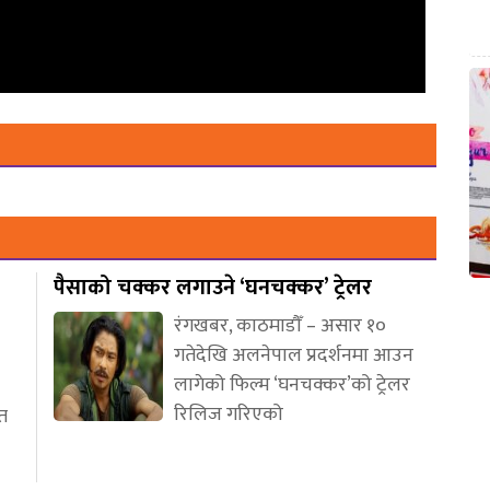
पैसाको चक्कर लगाउने ‘घनचक्कर’ ट्रेलर
रंगखबर, काठमाडौँ – असार १०
गतेदेखि अलनेपाल प्रदर्शनमा आउन
लागेको फिल्म ‘घनचक्कर’को ट्रेलर
रिलिज गरिएको
ीत