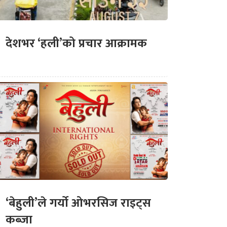
देशभर ‘हली’को प्रचार आक्रामक
‘बेहुली’ले गर्यो ओभरसिज राइट्स
कब्जा