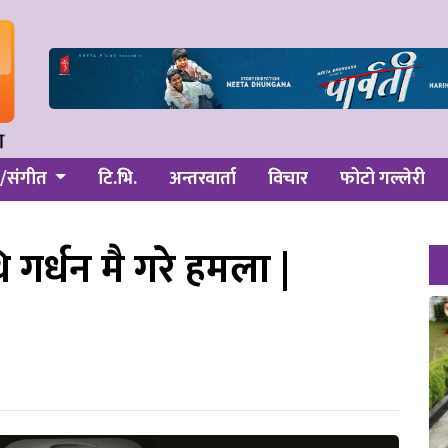
/संगीत
टि.भि.
अन्तरवार्ता
विचार
फोटो गल्लेरी
 गर्धन मै गरे हमला |