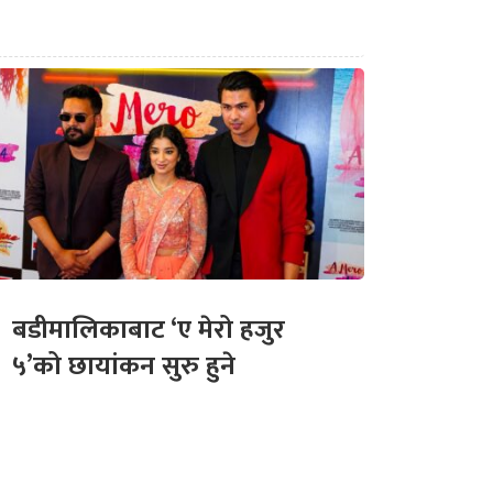
बडीमालिकाबाट ‘ए मेरो हजुर
५’को छायांकन सुरु हुने