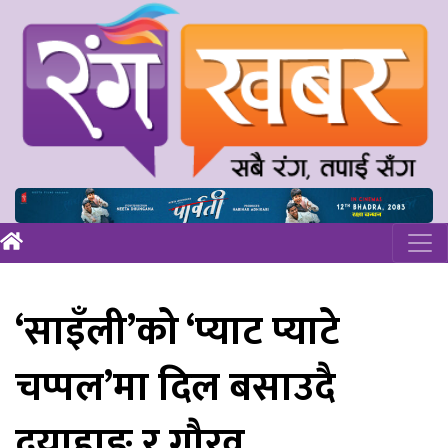
‘साइँली’को ‘प्याट प्याटे
चप्पल’मा दिल बसाउदै
दयाहाङ र गौरव