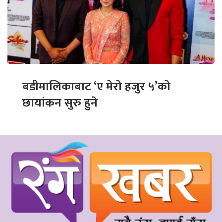
बडीमालिकाबाट ‘ए मेरो हजुर ५’को
छायांकन सुरु हुने