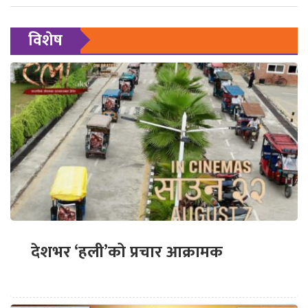
विशेष
देशभर ‘हली’को प्रचार आक्रामक