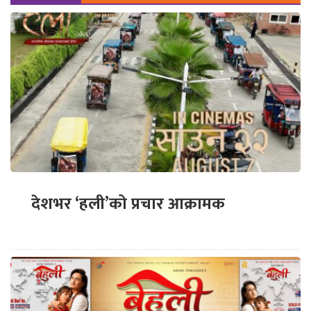
देशभर ‘हली’को प्रचार आक्रामक