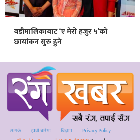
बडीमालिकाबाट ‘ए मेरो हजुर ५’को
छायांकन सुरु हुने
सम्पर्क
हाम्रो बारेमा
बिज्ञाप
Privacy Policy