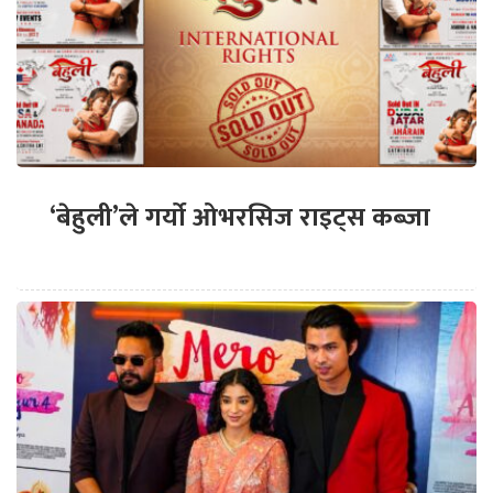
‘बेहुली’ले गर्यो ओभरसिज राइट्स कब्जा