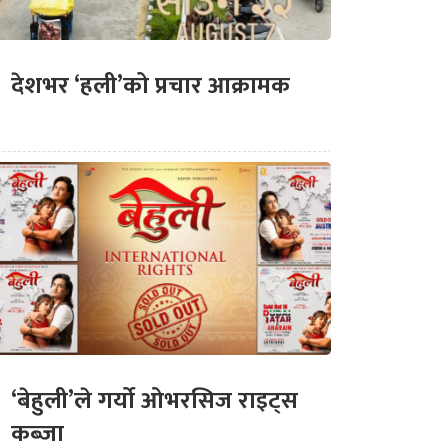
देशभर ‘हली’को प्रचार आक्रामक
‘बेहुली’ले गर्यो ओभरसिज राइट्स
कब्जा