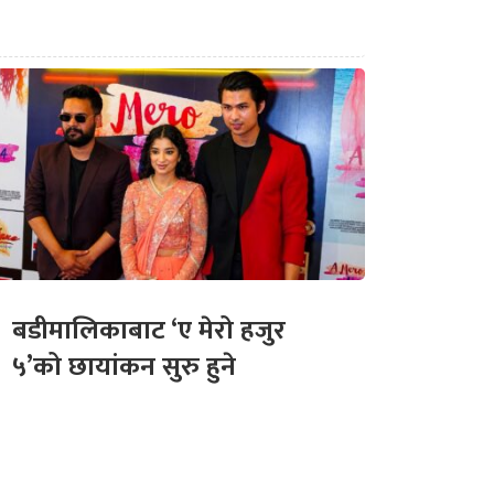
बडीमालिकाबाट ‘ए मेरो हजुर
५’को छायांकन सुरु हुने