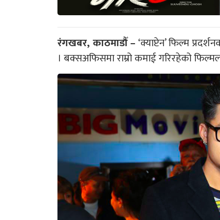
रंगखबर, काठमाडौँ –
‘क्याप्टेन’ फिल्म प्रदर
। बक्सअफिसमा राम्रो कमाई गरिरहेको फिल्मल