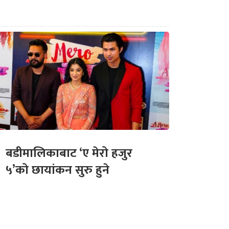
बडीमालिकाबाट ‘ए मेरो हजुर
५’को छायांकन सुरु हुने