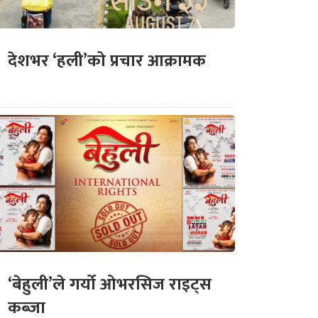
देशभर ‘हली’को प्रचार आक्रामक
‘बेहुली’ले गर्यो ओभरसिज राइट्स
कब्जा