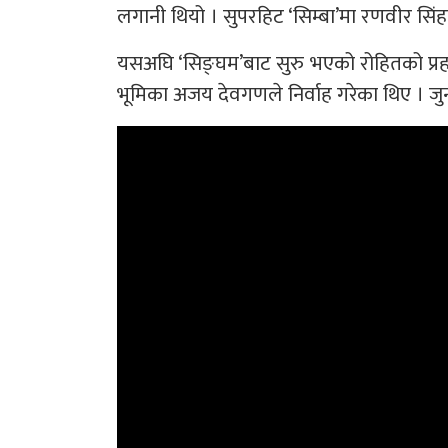
लगानी थियो । सुपरहिट ‘सिम्बा’मा रणवीर सिंहले
यसअघि ‘सिङ्घम’बाट सुरु भएको रोहितको प्रहरी-
भूमिका अजय देवगणले निर्वाह गरेका थिए । 