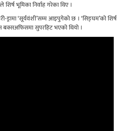
 शिर्ष भूमिका निर्वाह गरेका थिए ।
ड्रामा ‘सूर्यवंशी’सम्म आइपुगेको छ । ‘सिङ्घम’को शिर्ष
जुन बक्सअफिसमा सुपरहिट भएको थियो ।