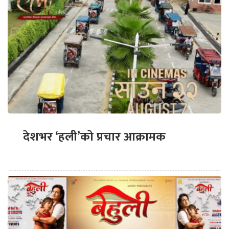
देशभर ‘हली’को प्रचार आक्रामक