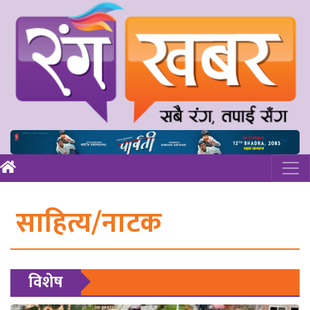
साहित्य/नाटक
विशेष