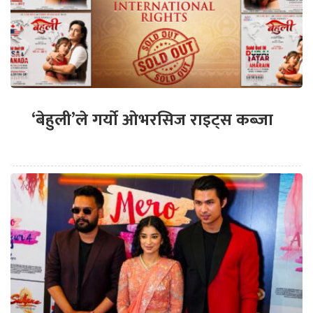
‘बेहुली’ले गर्यो ओभरसिज राइट्स कब्जा