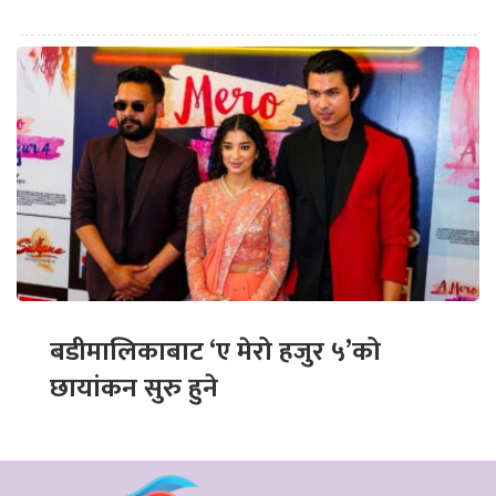
बडीमालिकाबाट ‘ए मेरो हजुर ५’को
छायांकन सुरु हुने