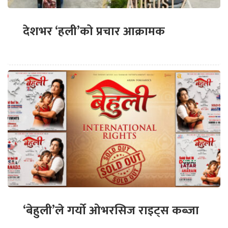
देशभर ‘हली’को प्रचार आक्रामक
‘बेहुली’ले गर्यो ओभरसिज राइट्स कब्जा