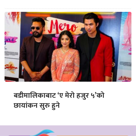
बडीमालिकाबाट ‘ए मेरो हजुर ५’को
छायांकन सुरु हुने