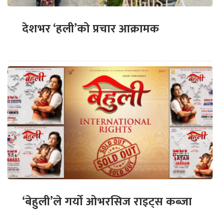
देशभर ‘हली’को प्रचार आक्रामक
‘बेहुली’ले गर्यो ओभरसिज राइट्स कब्जा