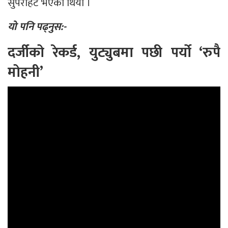
सुपरहिट भएको थियो ।
यो पनि पढ्नुस:-
दर्जीको रेकर्ड, युट्युबमा पछी पर्यो ‘रुपै
मोहनी’