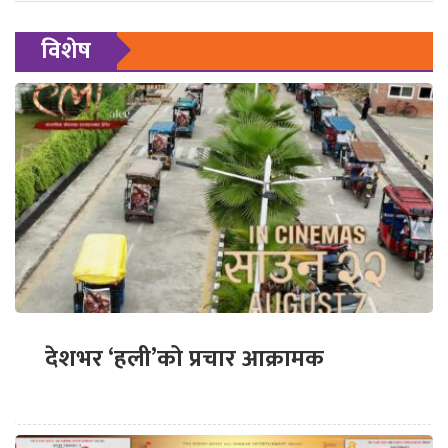
विशेष
देशभर ‘हली’को प्रचार आक्रामक