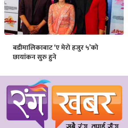
बडीमालिकाबाट ‘ए मेरो हजुर ५’को
छायांकन सुरु हुने