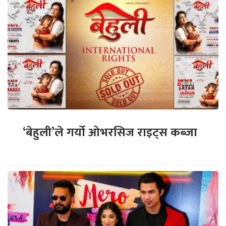
‘बेहुली’ले गर्यो ओभरसिज राइट्स कब्जा