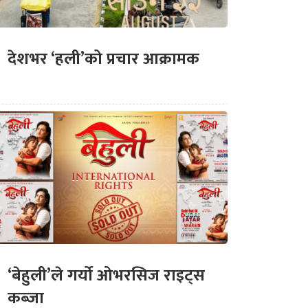
देशभर ‘हली’को प्रचार आक्रामक
‘बेहुली’ले गर्यो ओभरसिज राइट्स
कब्जा