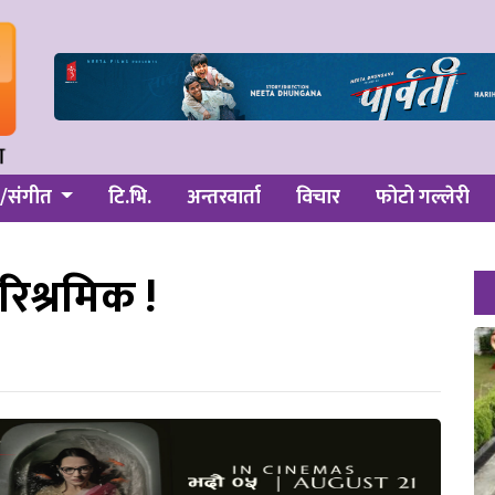
/संगीत
टि.भि.
अन्तरवार्ता
विचार
फोटो गल्लेरी
रिश्रमिक !