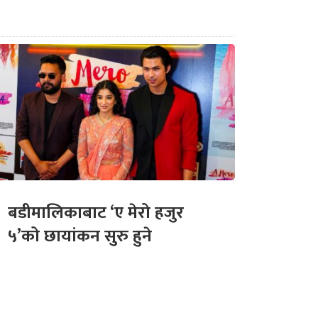
बडीमालिकाबाट ‘ए मेरो हजुर
५’को छायांकन सुरु हुने