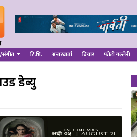
/संगीत
टि.भि.
अन्तरवार्ता
विचार
फोटो गल्लेरी
ड डेब्यु