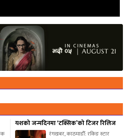
यशको जन्मदिनमा ‘टक्सिक’को टिजर रिलिज
णिक
रंगखबर, काठमाडौँ: रकिङ स्टार