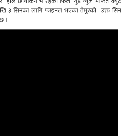
हाल छायांकन भै रहेको फिल ‘गुड न्युज’ मार्फत क्युट
। २ देखि ३ सिनका लागि फाइनल भएका तैमुरको उक्त सिन
 छ ।