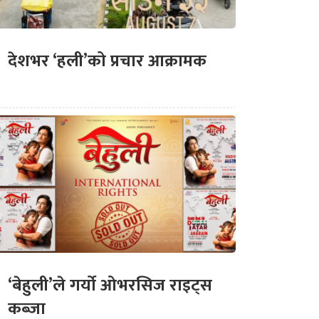
देशभर ‘हली’को प्रचार आक्रामक
‘बेहुली’ले गर्यो ओभरसिज राइट्स
कब्जा