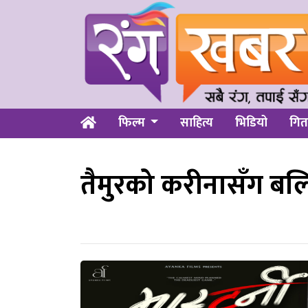
फिल्म
साहित्य
भिडियो
गित
तैमुरको करीनासँग बलिउ