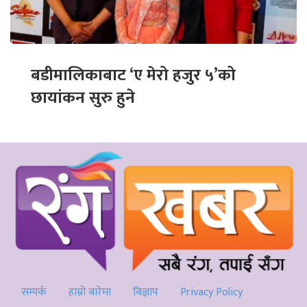
बडीमालिकाबाट ‘ए मेरो हजुर ५’को
छायांकन सुरु हुने
सम्पर्क
हाम्रो बारेमा
बिज्ञाप
Privacy Policy