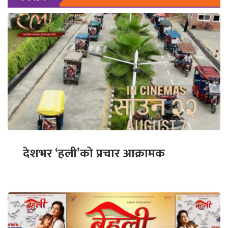
देशभर ‘हली’को प्रचार आक्रामक