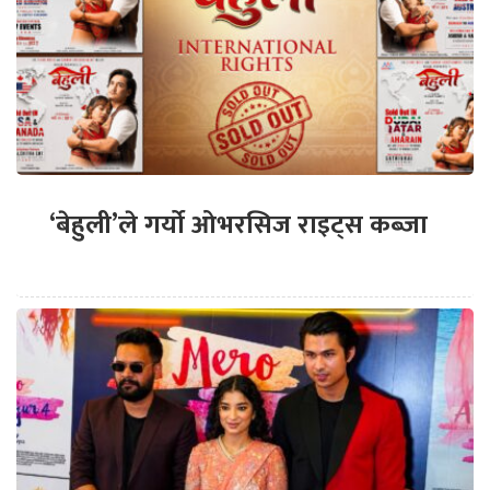
‘बेहुली’ले गर्यो ओभरसिज राइट्स कब्जा