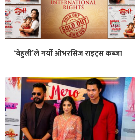
‘बेहुली’ले गर्यो ओभरसिज राइट्स कब्जा