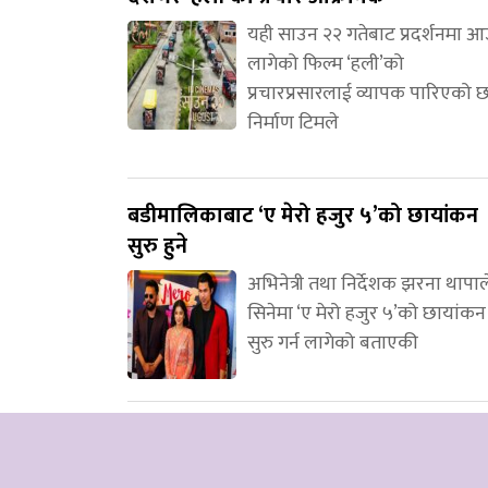
यही साउन २२ गतेबाट प्रदर्शनमा 
लागेको फिल्म ‘हली’को
प्रचारप्रसारलाई व्यापक पारिएको 
निर्माण टिमले
बडीमालिकाबाट ‘ए मेरो हजुर ५’को छायांकन
सुरु हुने
अभिनेत्री तथा निर्देशक झरना थापाल
सिनेमा ‘ए मेरो हजुर ५’को छायांकन
सुरु गर्न लागेको बताएकी