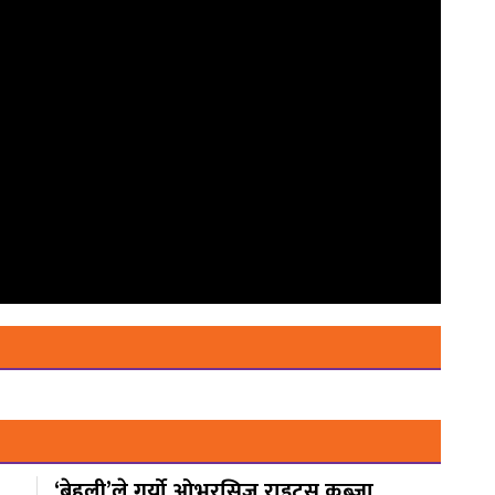
‘बेहुली’ले गर्यो ओभरसिज राइट्स कब्जा