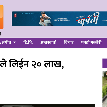
/संगीत
टि.भि.
अन्तरवार्ता
विचार
फोटो गल्लेरी
जाले लिईन २० लाख,