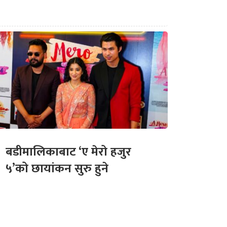
बडीमालिकाबाट ‘ए मेरो हजुर
५’को छायांकन सुरु हुने