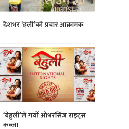
देशभर ‘हली’को प्रचार आक्रामक
‘बेहुली’ले गर्यो ओभरसिज राइट्स
कब्जा