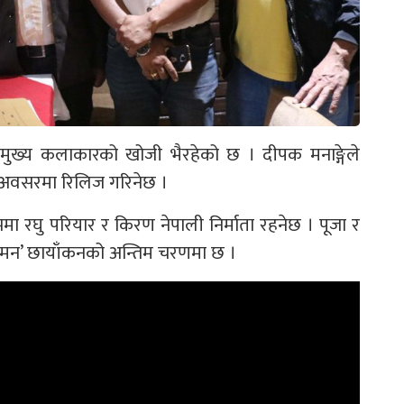
 मुख्य कलाकारको खोजी भैरहेको छ । दीपक मनाङ्गेले
ाको अवसरमा रिलिज गरिनेछ ।
िल्ममा रघु परियार र किरण नेपाली निर्माता रहनेछ । पूजा र
े मन’ छायाँकनको अन्तिम चरणमा छ ।