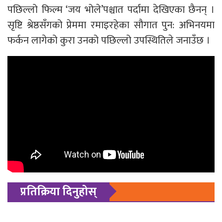
पछिल्लो फिल्म ‘जय भोले’पश्चात पर्दामा देखिएका छैनन् ।
सृष्टि श्रेष्ठसँगको प्रेममा रमाइरहेका सौगात पुन: अभिनयमा
फर्कन लागेको कुरा उनको पछिल्लो उपस्थितिले जनाउँछ ।
प्रतिक्रिया दिनुहोस्