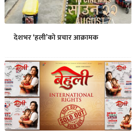
देशभर ‘हली’को प्रचार आक्रामक