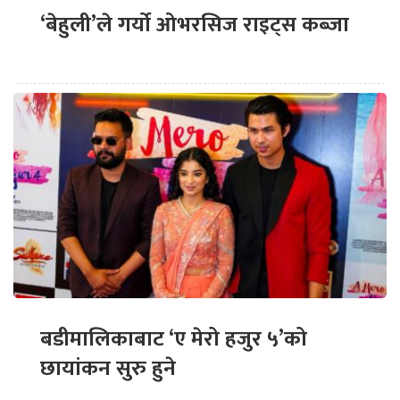
‘बेहुली’ले गर्यो ओभरसिज राइट्स कब्जा
बडीमालिकाबाट ‘ए मेरो हजुर ५’को
छायांकन सुरु हुने