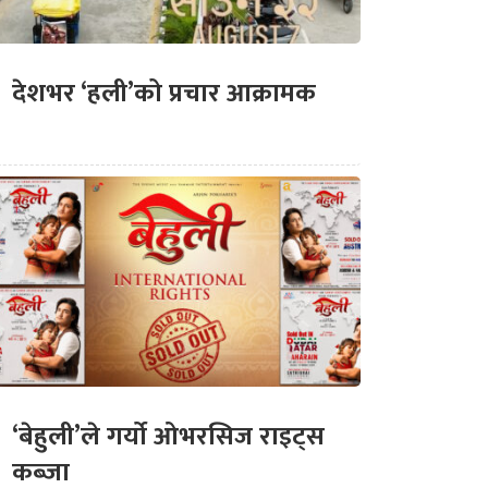
देशभर ‘हली’को प्रचार आक्रामक
‘बेहुली’ले गर्यो ओभरसिज राइट्स
कब्जा