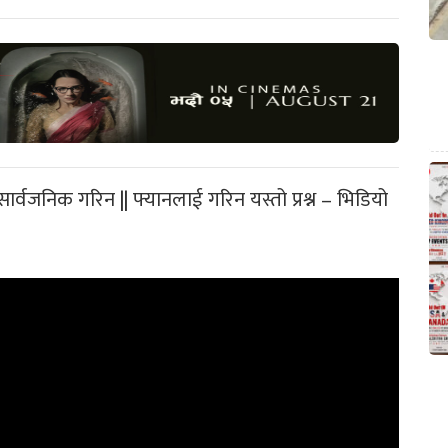
सार्वजनिक गरिन || फ्यानलाई गरिन यस्तो प्रश्न – भिडियो