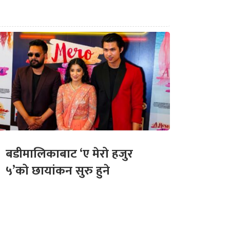
बडीमालिकाबाट ‘ए मेरो हजुर
५’को छायांकन सुरु हुने