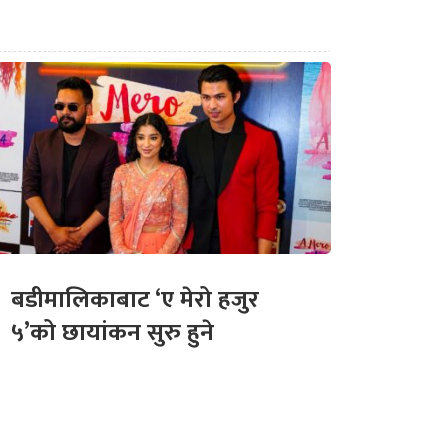
बडीमालिकाबाट ‘ए मेरो हजुर
५’को छायांकन सुरु हुने