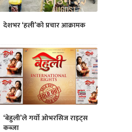
देशभर ‘हली’को प्रचार आक्रामक
‘बेहुली’ले गर्यो ओभरसिज राइट्स
कब्जा