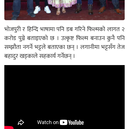
भोजपुरी र हिन्दि भाषामा पनि डब गरिने फिल्मको लागत २
करोड पुग्ने बताइएको छ । उत्कृष्ट फिल्म बनाउन कुनै पनि
सम्झौता नगर्ने भट्टले बताएका छन् । लगानीमा भट्टसँग तेज
बहादुर खड्काले सहकार्य गर्नेछन् ।