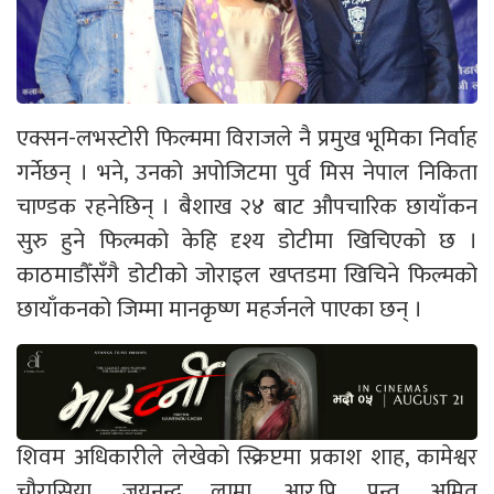
एक्सन-लभस्टोरी फिल्ममा विराजले नै प्रमुख भूमिका निर्वाह
गर्नेछन् । भने, उनको अपोजिटमा पुर्व मिस नेपाल निकिता
चाण्डक रहनेछिन् । बैशाख २४ बाट औपचारिक छायाँकन
सुरु हुने फिल्मको केहि दृश्य डोटीमा खिचिएको छ ।
काठमाडौँसँगै डोटीको जोराइल खप्तडमा खिचिने फिल्मको
छायाँकनको जिम्मा मानकृष्ण महर्जनले पाएका छन् ।
शिवम अधिकारीले लेखेको स्क्रिप्टमा प्रकाश शाह, कामेश्वर
चौरासिया, जयनन्द लामा, आर.पि. पन्त, अमित