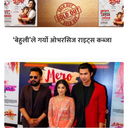
‘बेहुली’ले गर्यो ओभरसिज राइट्स कब्जा