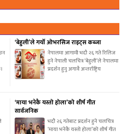
‘बेहुली’ले गर्यो ओभरसिज राइट्स कब्जा
आउन
नेपालमा आगामी भदौ २६ गते रिलिज
हुने नेपाली चलचित्र ‘बेहुली’ले नेपालमा
छ।
प्रदर्शन हुनु अगावै अन्तर्राष्ट्रिय
‘माया भनेकै यस्तो होला’को शीर्ष गीत
सार्वजनिक
े
भदौ २६ गतेबाट प्रदर्शन हुने चलचित्र
‘माया भनेकै यस्तो होला’को शीर्ष गीत