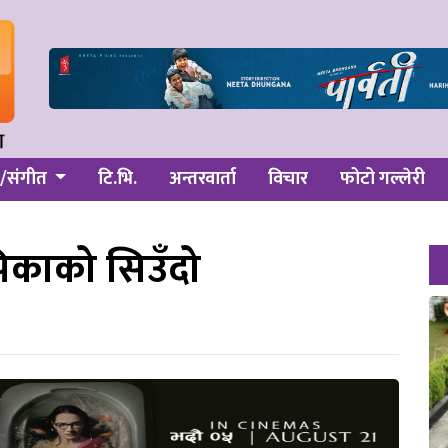
/संगीत
टि.भि.
अन्तरवार्ता
विचार
फोटो गल्लेरी
िकाको सिउँदो