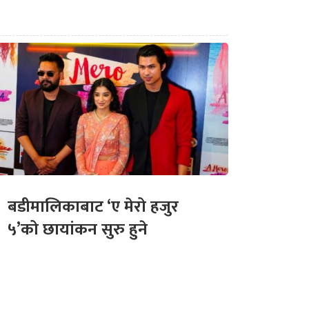
बडीमालिकाबाट ‘ए मेरो हजुर
५’को छायांकन सुरु हुने