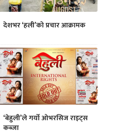
देशभर ‘हली’को प्रचार आक्रामक
‘बेहुली’ले गर्यो ओभरसिज राइट्स
कब्जा