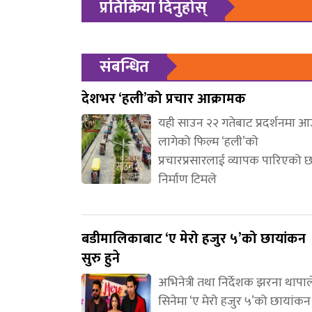
प्रतिक्रिया दिनुहोस्
संबन्धित
देशभर ‘हली’को प्रचार आक्रामक
यही साउन २२ गतेबाट प्रदर्शनमा 
लागेको फिल्म ‘हली’को
प्रचारप्रसारलाई व्यापक पारिएको 
निर्माण टिमले
बडीमालिकाबाट ‘ए मेरो हजुर ५’को छायांकन
सुरु हुने
अभिनेत्री तथा निर्देशक झरना थापाल
सिनेमा ‘ए मेरो हजुर ५’को छायांकन