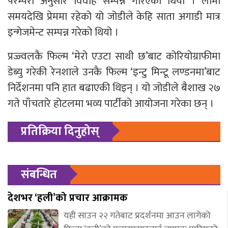
परम्परा अनुसार विवाह सम्पन्न गरिएको थियो । लामो
समयदेखि प्रेममा रहेको यो जोडीले केहि साता अगाडी मात्र
इन्गेजमेन्ट सम्पन्न गरेको थियो ।
प्रज्ज्वलकै फिल्म ‘मेरो एउटा साथी छ’बाट कोरियोग्राफीमा
डेब्यु गरेकी रेनशाले उनकै फिल्म ‘इन्टु मिन्टू लण्डनमा’बाट
निर्देशनमा पनि हात बढाएकी थिइन् । यो जोडीले बैशाख २७
गते पाँचतारे होटलमा भव्य पार्टीको आयोजना गरेका छन् ।
प्रतिक्रिया दिनुहोस्
संबन्धित
देशभर ‘हली’को प्रचार आक्रामक
यही साउन २२ गतेबाट प्रदर्शनमा आउन लागेको