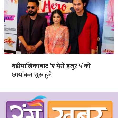
बडीमालिकाबाट ‘ए मेरो हजुर ५’को
छायांकन सुरु हुने