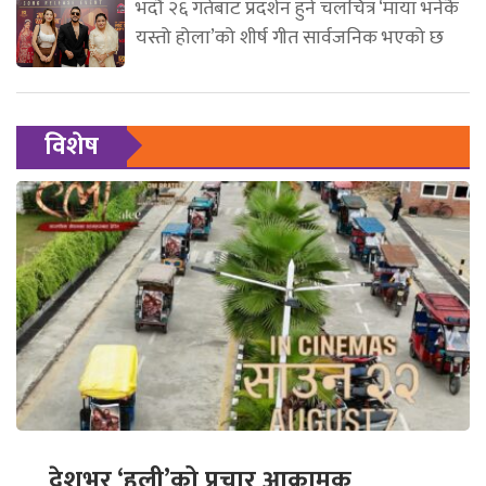
भदौ २६ गतेबाट प्रदर्शन हुने चलचित्र ‘माया भनेकै
यस्तो होला’को शीर्ष गीत सार्वजनिक भएको छ
विशेष
देशभर ‘हली’को प्रचार आक्रामक