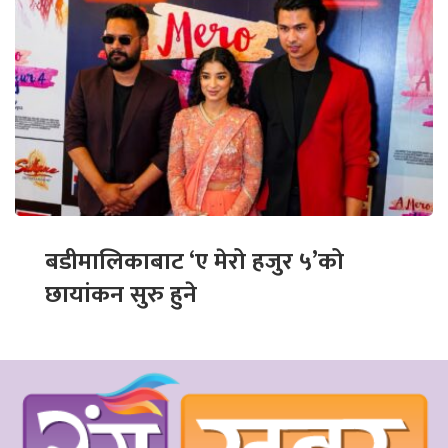
बडीमालिकाबाट ‘ए मेरो हजुर ५’को
छायांकन सुरु हुने