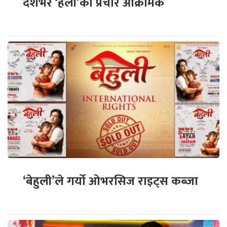
देशभर ‘हली’को प्रचार आक्रामक
‘बेहुली’ले गर्यो ओभरसिज राइट्स कब्जा