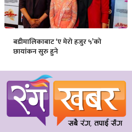
बडीमालिकाबाट ‘ए मेरो हजुर ५’को
छायांकन सुरु हुने