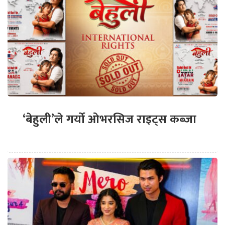
‘बेहुली’ले गर्यो ओभरसिज राइट्स कब्जा