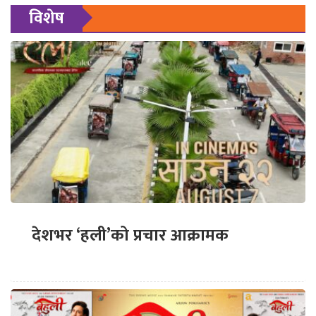
विशेष
देशभर ‘हली’को प्रचार आक्रामक