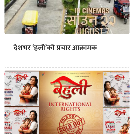
देशभर ‘हली’को प्रचार आक्रामक