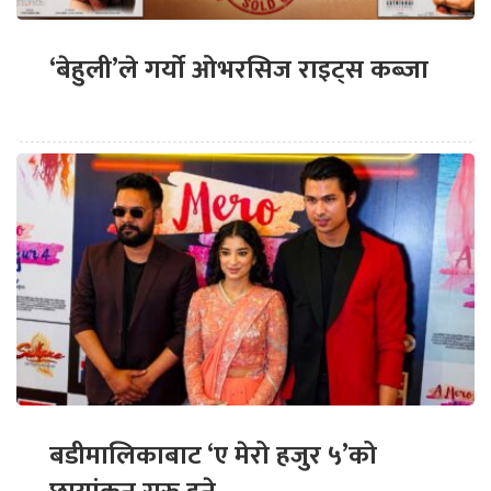
‘बेहुली’ले गर्यो ओभरसिज राइट्स कब्जा
बडीमालिकाबाट ‘ए मेरो हजुर ५’को