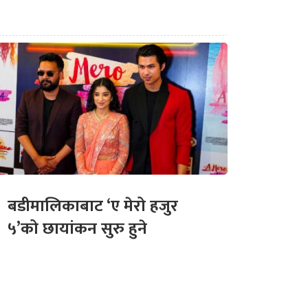
बडीमालिकाबाट ‘ए मेरो हजुर
५’को छायांकन सुरु हुने