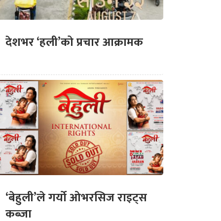
देशभर ‘हली’को प्रचार आक्रामक
‘बेहुली’ले गर्यो ओभरसिज राइट्स
कब्जा