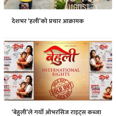
देशभर ‘हली’को प्रचार आक्रामक
‘बेहुली’ले गर्यो ओभरसिज राइट्स कब्जा