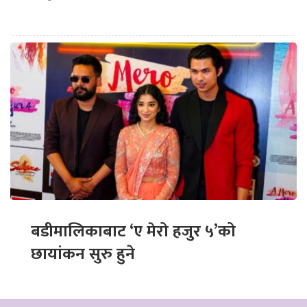
बडीमालिकाबाट ‘ए मेरो हजुर ५’को
छायांकन सुरु हुने