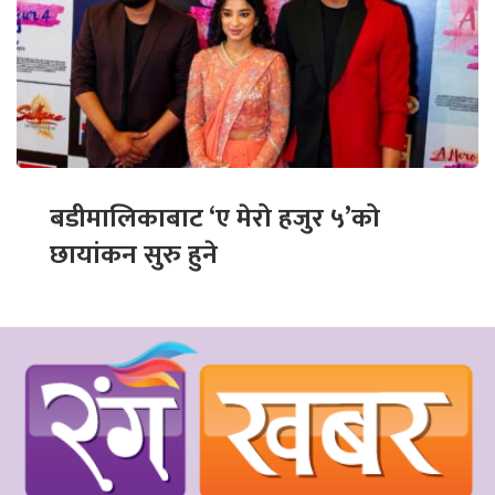
बडीमालिकाबाट ‘ए मेरो हजुर ५’को
छायांकन सुरु हुने