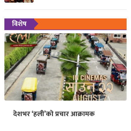
विशेष
देशभर ‘हली’को प्रचार आक्रामक