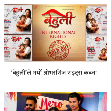
‘बेहुली’ले गर्यो ओभरसिज राइट्स कब्जा