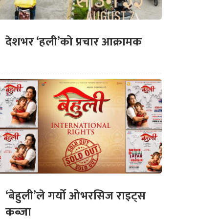
देशभर ‘हली’को प्रचार आक्रामक
‘बेहुली’ले गर्यो ओभरसिज राइट्स
कब्जा