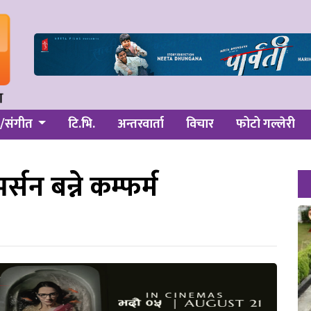
/संगीत
टि.भि.
अन्तरवार्ता
विचार
फोटो गल्लेरी
र्सन बन्ने कम्फर्म