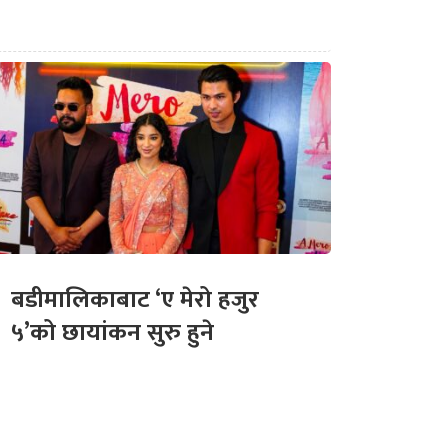
बडीमालिकाबाट ‘ए मेरो हजुर
५’को छायांकन सुरु हुने