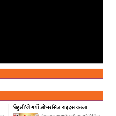
‘बेहुली’ले गर्यो ओभरसिज राइट्स कब्जा