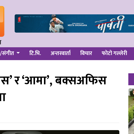
/संगीत
टि.भि.
अन्तरवार्ता
विचार
फोटो गल्लेरी
इरस’ र ‘आमा’, बक्सअफिस
शा