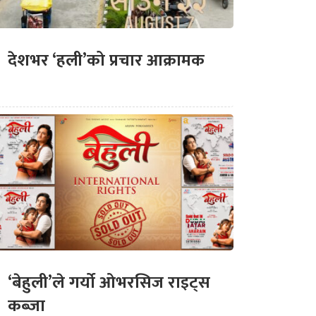
देशभर ‘हली’को प्रचार आक्रामक
‘बेहुली’ले गर्यो ओभरसिज राइट्स
कब्जा