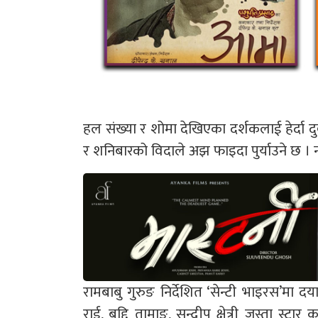
हल संख्या र शोमा देखिएका दर्शकलाई हेर्दा द
र शनिबारको विदाले अझ फाइदा पुर्याउने छ । नतिजा
रामबाबु गुरुङ निर्देशित ‘सेन्टी भाइरस’मा दय
राई, बुद्दि तामाङ, सन्दीप क्षेत्री जस्ता 