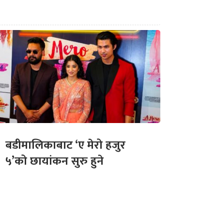
बडीमालिकाबाट ‘ए मेरो हजुर
५’को छायांकन सुरु हुने