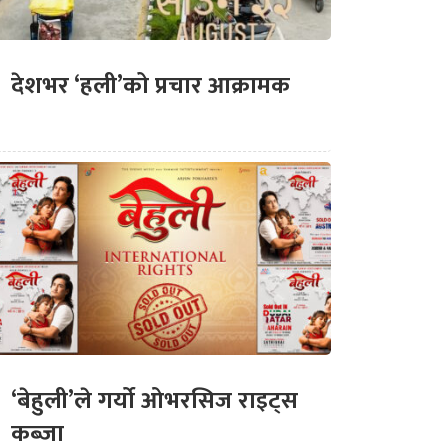
देशभर ‘हली’को प्रचार आक्रामक
‘बेहुली’ले गर्यो ओभरसिज राइट्स
कब्जा