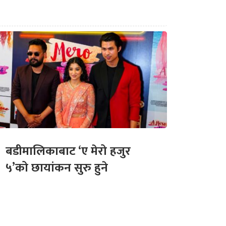
बडीमालिकाबाट ‘ए मेरो हजुर
५’को छायांकन सुरु हुने