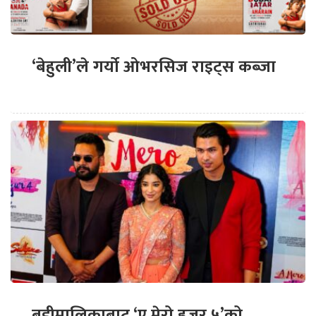
‘बेहुली’ले गर्यो ओभरसिज राइट्स कब्जा
बडीमालिकाबाट ‘ए मेरो हजुर ५’को