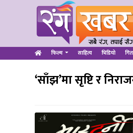
फिल्म
साहित्य
भिडियो
गित
‘साँझ’मा सृष्टि र निर