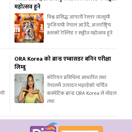
महोत्सव हुने
विश्व प्रसिद्ध जापानी रेस्लर तात्सुमी
फुजिनामी नेपाल आउँदै, अन्तर्राष्ट्रिय
स्तरको रेस्लिङ र सङ्गीत महोत्सव हुने
ORA Korea को ब्रान्ड एम्बासडर बनिन परीक्षा
लिम्बु
कोरियन प्रविधिमा आधारित तथा
नेपालमै उत्पादन भइरहेको चर्चित
ियो
कस्मेटिक ब्रान्ड ORA Korea ले मोडल
तथा