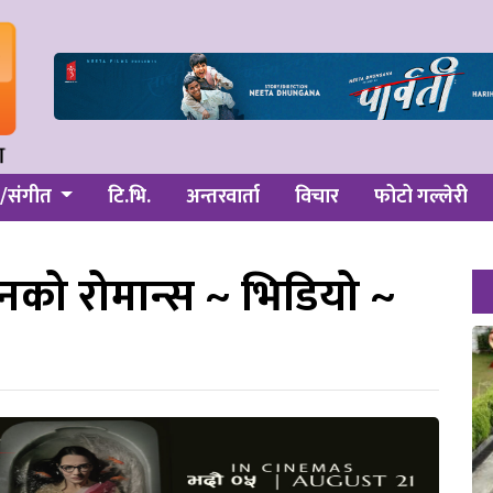
/संगीत
टि.भि.
अन्तरवार्ता
विचार
फोटो गल्लेरी
ाजनको रोमान्स ~ भिडियो ~