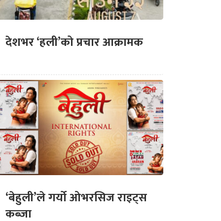
देशभर ‘हली’को प्रचार आक्रामक
‘बेहुली’ले गर्यो ओभरसिज राइट्स
कब्जा