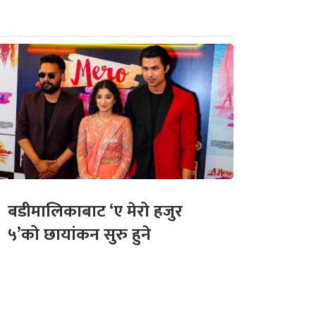
बडीमालिकाबाट ‘ए मेरो हजुर
५’को छायांकन सुरु हुने