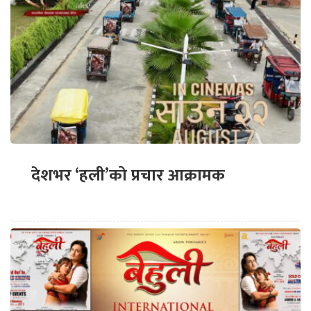
देशभर ‘हली’को प्रचार आक्रामक