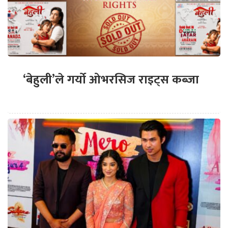
‘बेहुली’ले गर्यो ओभरसिज राइट्स कब्जा