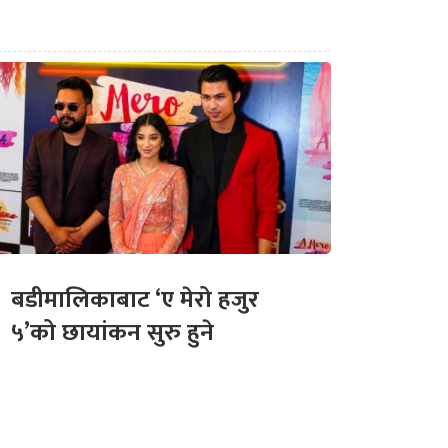
बडीमालिकाबाट ‘ए मेरो हजुर
५’को छायांकन सुरु हुने