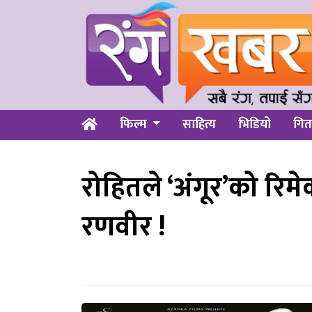
फिल्म
साहित्य
भिडियो
गित
रोहितले ‘अंगूर’को रिम
रणवीर !