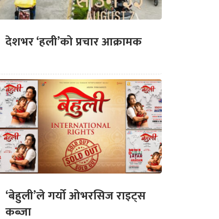
देशभर ‘हली’को प्रचार आक्रामक
‘बेहुली’ले गर्यो ओभरसिज राइट्स
कब्जा