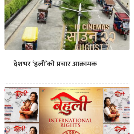
देशभर ‘हली’को प्रचार आक्रामक