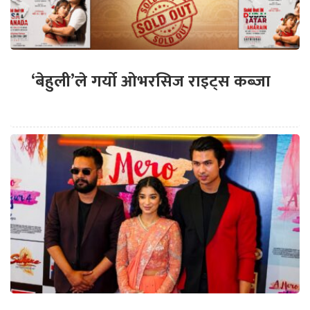
‘बेहुली’ले गर्यो ओभरसिज राइट्स कब्जा