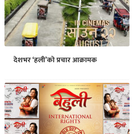
देशभर ‘हली’को प्रचार आक्रामक