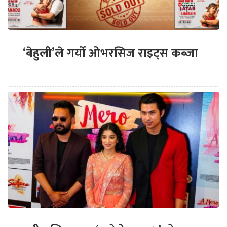
‘बेहुली’ले गर्यो ओभरसिज राइट्स कब्जा