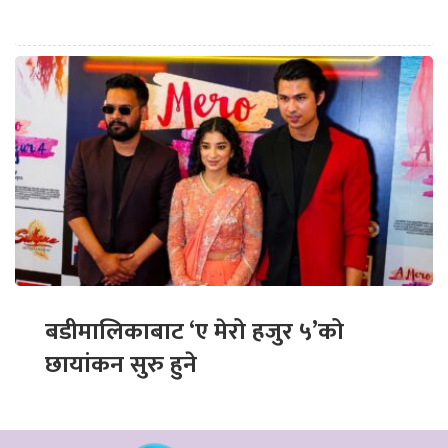
बडीमालिकाबाट ‘ए मेरो हजुर ५’को
छायांकन सुरु हुने