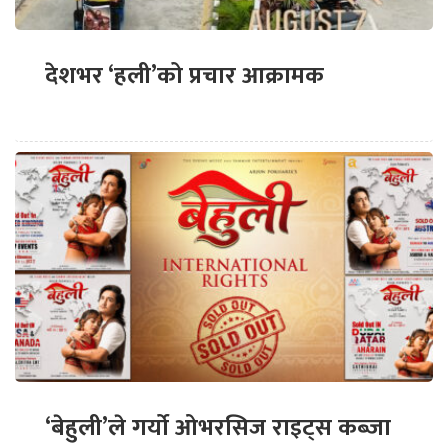
देशभर ‘हली’को प्रचार आक्रामक
‘बेहुली’ले गर्यो ओभरसिज राइट्स कब्जा