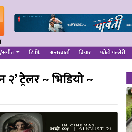
/संगीत
टि.भि.
अन्तरवार्ता
विचार
फोटो गल्लेरी
पन २’ ट्रेलर ~ भिडियो ~