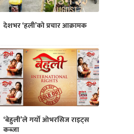
देशभर ‘हली’को प्रचार आक्रामक
‘बेहुली’ले गर्यो ओभरसिज राइट्स
कब्जा