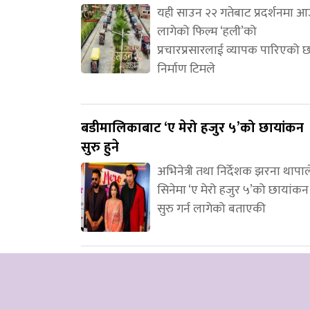
यही साउन २२ गतेबाट प्रदर्शनमा 
लागेको फिल्म ‘हली’को
प्रचारप्रसारलाई व्यापक पारिएको 
निर्माण टिमले
बडीमालिकाबाट ‘ए मेरो हजुर ५’को छायांकन
सुरु हुने
अभिनेत्री तथा निर्देशक झरना थापाल
सिनेमा ‘ए मेरो हजुर ५’को छायांकन
सुरु गर्न लागेको बताएकी