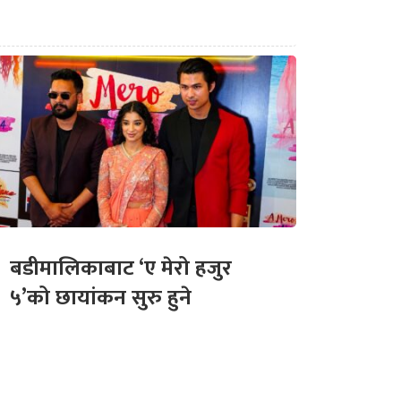
बडीमालिकाबाट ‘ए मेरो हजुर
५’को छायांकन सुरु हुने