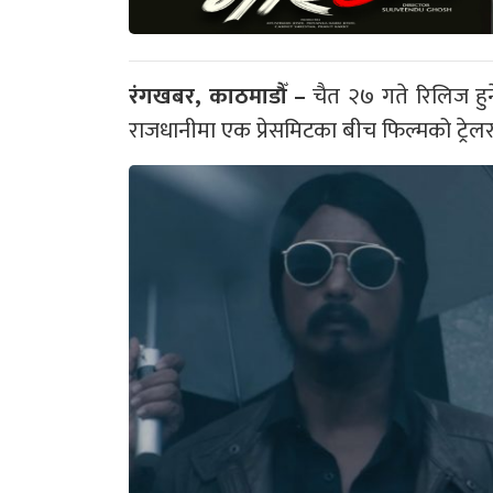
रंगखबर, काठमाडौँ –
चैत २७ गते रिलिज हुन
राजधानीमा एक प्रेसमिटका बीच फिल्मको ट्रेल