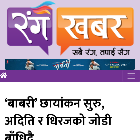
‘बाबरी’ छायांकन सुरु,
अदिति र धिरजको जोडी
बाँधिदै