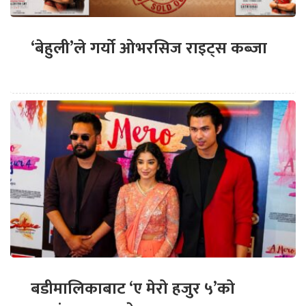
‘बेहुली’ले गर्यो ओभरसिज राइट्स कब्जा
बडीमालिकाबाट ‘ए मेरो हजुर ५’को