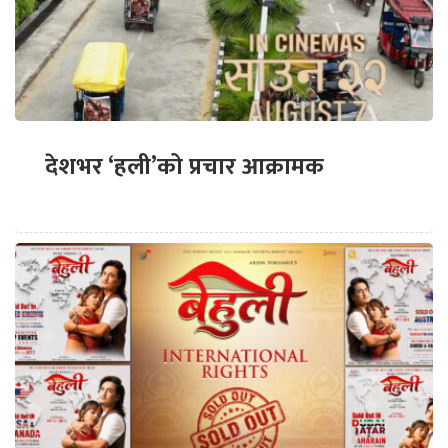
देशभर ‘हली’को प्रचार आक्रामक