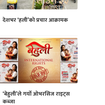
देशभर ‘हली’को प्रचार आक्रामक
‘बेहुली’ले गर्यो ओभरसिज राइट्स
कब्जा