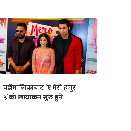
बडीमालिकाबाट ‘ए मेरो हजुर
५’को छायांकन सुरु हुने