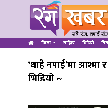
फिल्म
साहित्य
भिडियो
गित
‘थाहै नपाई’मा आश्मा 
भिडियो ~