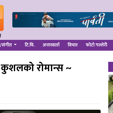
/संगीत
टि.भि.
अन्तरवार्ता
विचार
फोटो गल्लेरी
र कुशलको रोमान्स ~