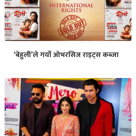
‘बेहुली’ले गर्यो ओभरसिज राइट्स कब्जा