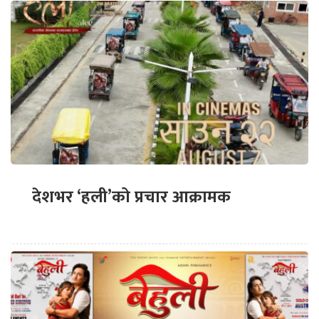
देशभर ‘हली’को प्रचार आक्रामक