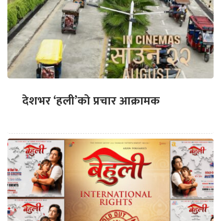
देशभर ‘हली’को प्रचार आक्रामक