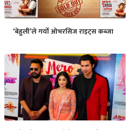
‘बेहुली’ले गर्यो ओभरसिज राइट्स कब्जा