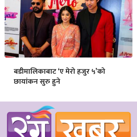
बडीमालिकाबाट ‘ए मेरो हजुर ५’को
छायांकन सुरु हुने