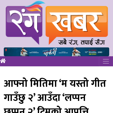
आफ्नो मितिमा ‘म यस्तो गीत
गाउँछु २’ आउँदा ‘लप्पन
छप्पन २’ टिमको आपत्ति