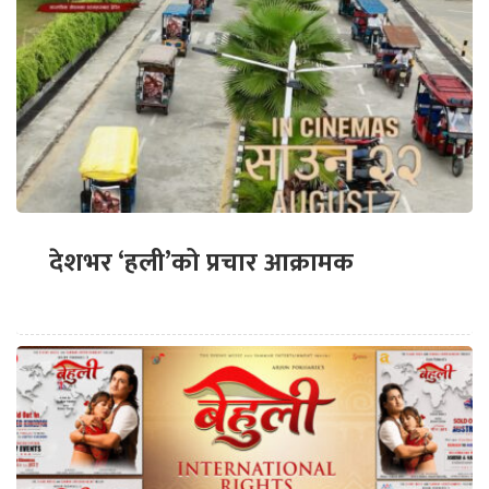
देशभर ‘हली’को प्रचार आक्रामक