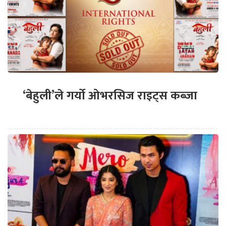
‘बेहुली’ले गर्यो ओभरसिज राइट्स कब्जा