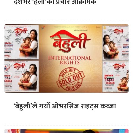
देशभर ‘हली’को प्रचार आक्रामक
‘बेहुली’ले गर्यो ओभरसिज राइट्स कब्जा