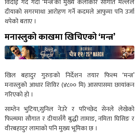
विदाई गर्दै गर्दा ‘मन्त्र’का मुख्य कलाकार सौगात मल्लले
दीयाको सगरमाथा आरोहण गर्ने कदमले आफुमा पनि उर्जा
थपेको बताए ।
मनास्लुको काखमा खिचिएको ‘मन्त्र’
खिल बहादुर गुरुङको निर्देशन तयार फिल्म ‘मन्त्र’
मनास्लुको आधार शिविर (४८०० मि) आसपासमा छायांकन
गरिएको हो ।
साम्तेन भुटिया,सुनिल नेउरे र परिच्छेद सेनले लेखेको
फिल्ममा सौगात र दीयासँगै बुद्धी तामाङ, नमिता घिसिङ र
वीरबहादुर लामाको पनि मुख्य भूमिका छ ।