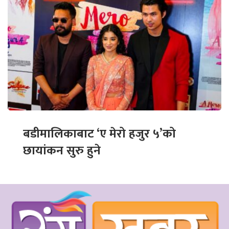
बडीमालिकाबाट ‘ए मेरो हजुर ५’को
छायांकन सुरु हुने