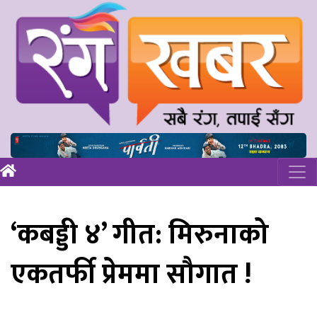
‘कबड्डी ४’ गीत: मिरुनाको
एकतर्फी प्रेममा सौगात !