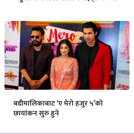
बडीमालिकाबाट ‘ए मेरो हजुर ५’को
छायांकन सुरु हुने