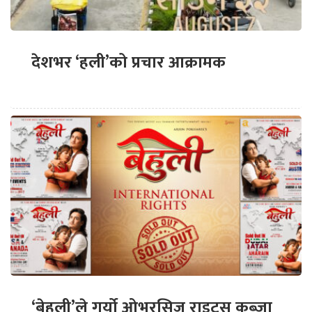
देशभर ‘हली’को प्रचार आक्रामक
‘बेहुली’ले गर्यो ओभरसिज राइट्स कब्जा